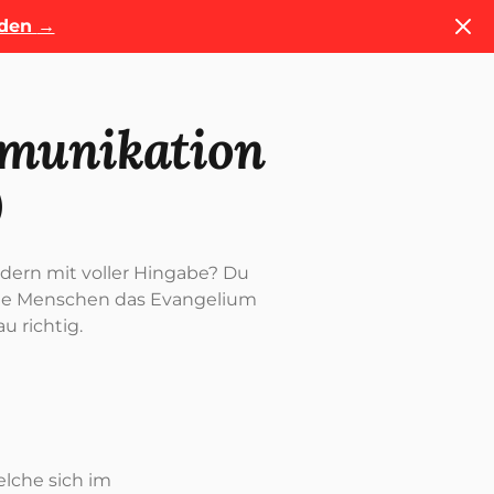
Schl
nden
→
munikation
)
ondern mit voller Hingabe? Du
nde Menschen das Evangelium
u richtig.
elche sich im