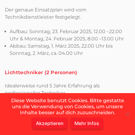
Der genaue Einsatzplan wird vom
Technikdienstleister festgelegt.
Aufbau: Sonntag, 23. Februar 2025, 12.00 –22.00
Uhr & Montag, 24. Februar 2025, 8.00 –13.00 Uhr
Abbau: Samstag, 1. März 2025, 22.00 Uhr bis
Sonntag, 2. März, ca. 04.00 Uhr
Lichttechniker (2 Personen)
Idealerweise rund 5 Jahre Erfahrung als
professioneller Techniker
Diese Website benutzt Cookies. Bitte gestatte
uns die Verwendung von Cookies, um unsere
Persönliche Schutzausrüstung:
Inhalte besser auf dich zuzuschneiden.
Sicherheitsschuhe mindestens S1,
Sicherheitshelm
Akzeptieren
Mehr Infos
Persönliche Tools: Mindestens ein eigenes