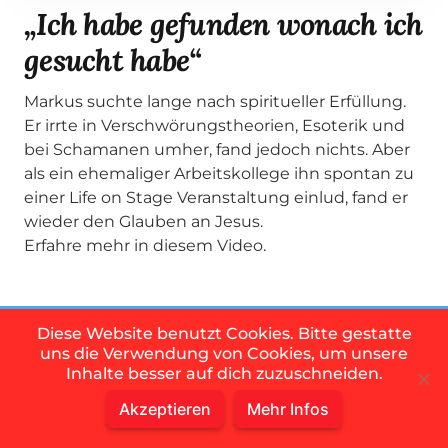
„Ich habe gefunden wonach ich
gesucht habe“
Markus suchte lange nach spiritueller Erfüllung.
Er irrte in Verschwörungstheorien, Esoterik und
bei Schamanen umher, fand jedoch nichts. Aber
als ein ehemaliger Arbeitskollege ihn spontan zu
einer Life on Stage Veranstaltung einlud, fand er
wieder den Glauben an Jesus.
Erfahre mehr in diesem Video.
Diese Website benutzt Cookies. Bitte gestatte
uns die Verwendung von Cookies, um unsere
Komm zu den #SaveKiel
Inhalte besser auf dich zuzuschneiden.
Abenden
Akzeptieren
Mehr Infos