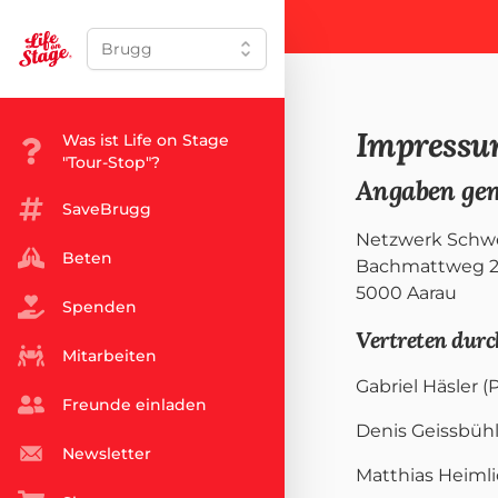
Brugg
Impress
Was ist Life on Stage
"Tour-Stop"?
Angaben ge
SaveBrugg
Netzwerk Schw
Beten
Bachmattweg 
5000 Aarau
Spenden
Vertreten durc
Mitarbeiten
Gabriel Häsler (
Freunde einladen
Denis Geissbühl
Newsletter
Matthias Heimli