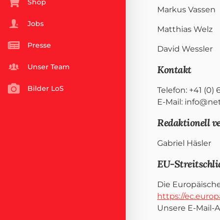
Shop
Markus Vassen
Jobs
Matthias Welz
Presse
David Wessler
Unser Team
Kontakt
Bilder LoS
Telefon: +41 (0) 
E-Mail: info@ne
Redaktionell v
Gabriel Häsler
EU-Streitschl
Die Europäische
https://ec.euro
Unsere E-Mail-