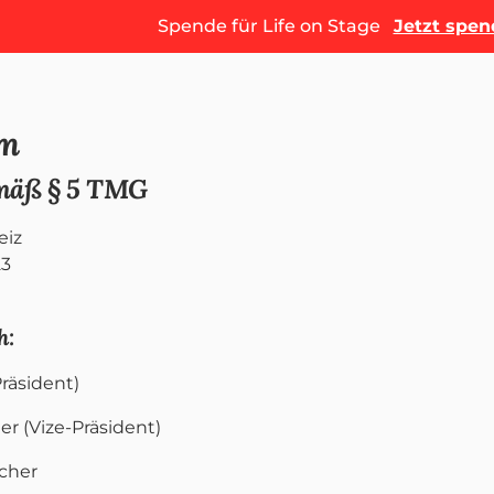
Spende für Life on Stage
Jetzt spe
um
mäß § 5 TMG
eiz
23
h:
Präsident)
er (Vize-Präsident)
cher