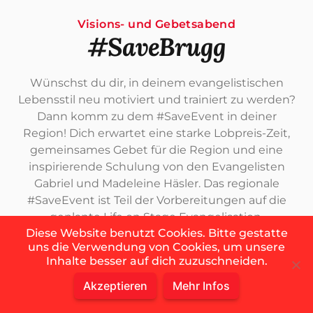
Visions- und Gebetsabend
#SaveBrugg
Wünschst du dir, in deinem evangelistischen
Lebensstil neu motiviert und trainiert zu werden?
Dann komm zu dem #SaveEvent in deiner
Region! Dich erwartet eine starke Lobpreis-Zeit,
gemeinsames Gebet für die Region und eine
inspirierende Schulung von den Evangelisten
Gabriel und Madeleine Häsler. Das regionale
#SaveEvent ist Teil der Vorbereitungen auf die
geplante Life on Stage Evangelisation.
Diese Website benutzt Cookies. Bitte gestatte
uns die Verwendung von Cookies, um unsere
Inhalte besser auf dich zuzuschneiden.
Akzeptieren
Mehr Infos