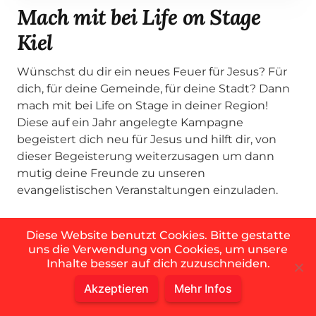
Mach mit bei Life on Stage
Kiel
Wünschst du dir ein neues Feuer für Jesus? Für
dich, für deine Gemeinde, für deine Stadt? Dann
mach mit bei Life on Stage in deiner Region!
Diese auf ein Jahr angelegte Kampagne
begeistert dich neu für Jesus und hilft dir, von
dieser Begeisterung weiterzusagen um dann
mutig deine Freunde zu unseren
evangelistischen Veranstaltungen einzuladen.
Diese Website benutzt Cookies. Bitte gestatte
uns die Verwendung von Cookies, um unsere
Inhalte besser auf dich zuzuschneiden.
Komm zu den #SaveKiel
Akzeptieren
Mehr Infos
Abenden