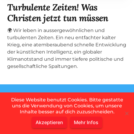
Turbulente Zeiten! Was
Christen jetzt tun müssen
🌍 Wir leben in aussergewöhnlichen und
turbulenten Zeiten. Ein neu entfachter kalter
Krieg, eine atemberaubend schnelle Entwicklung
der künstlichen Intelligenz, ein globaler
Klimanotstand und immer tiefere politische und
gesellschaftliche Spaltungen.
Diese Website benutzt Cookies. Bitte gestatte
Spannend!
uns die Verwendung von Cookies, um unsere
Inhalte besser auf dich zuzuschneiden.
Akzeptieren
Mehr Infos
Weitere Videos von Gabriel findest du auf seinem
YouTube Kanal.